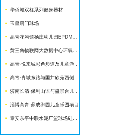
华侨城双柱系列健身器材
玉皇唐门球场
高青花沟镇杨庄幼儿园EPDM塑胶地面
黄三角物联网大数据中心环氧地坪项目
高青·悦来城彩色步道及儿童游乐设施
高青·青城东路与国井欣苑西侧游园项目
济南长清·保利山语与盛景台儿童乐园项目
淄博高青·鼎成御园儿童乐园项目
泰安东平中联水泥厂篮球场硅PU铺装项目