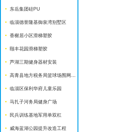
东岳集团硅PU
临淄德誉隆基御泉湾别墅区
香榭居小区滑梯塑胶
颐丰花园滑梯塑胶
芦湖三期健身器材安装
高青县地方税务局篮球场围网工程
临淄区保利华府儿童乐园
马扎子河务局健身广场
民兵训练基地军用单双杠
威海蓝湖公园提升改造工程