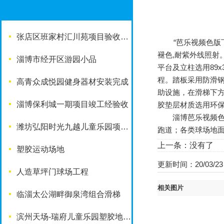
张店区班家村汇川苑项目验收完成
“芭乐视频色版下载”小
褪色,耐紫外线照射
淄博市经开区游园小品
平台及立柱选用89x
程。踏板采用防滑
高青众成悦园健身器材安装完成
助设施，在滑梯下
淄博保利城一期项目竣工经验收
胶垫层材质选用环保橡胶
淄博芭乐视频色版下载体
潍坊弘阳时光九越儿童乐园项目竣工啦
跑道；各类球场地
上一条：没有了
塑胶运动场地
更新时间：20/03/23
人造草坪门球场工程
相关图片
临淄太公湖畔御泉湾组合滑梯
滨州天场-瑞府儿童乐园塑胶地面改造工程